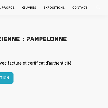
À PROPOS
ŒUVRES
EXPOSITIONS
CONTACT
zienne : Pampelonne
c facture et certificat d’authenticité
TION